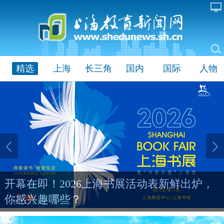
精选
上海
长三角
国内
国际
人物
开幕在即！2026上海书展活动表新鲜出炉，
你感兴趣哪些？