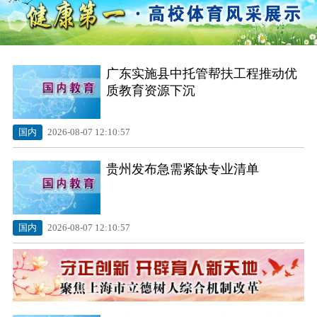
广东实施县中托管帮扶工程推动优
质教育资源下沉
围绕贯彻落实十二届市委九次全会精神，陈
国内
2026-08-07 12:10:57
吉宁调研上海创智学院
贵州发布急需紧缺专业清单
国内
2026-08-07 12:10:57
上海老年大学首设暑期班 “银发族”在家门口