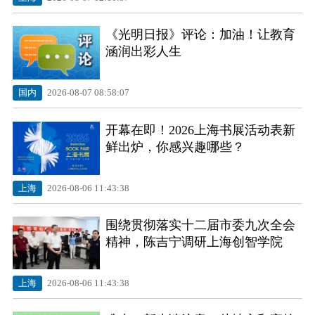
《光明日报》评论：加油！让教育
“一米高度”看弄堂 “小小掌柜”化身社区文化
涵润出彩人生
推荐官
国内
2026-08-07 08:58:07
开幕在即！2026上海书展活动表新
鲜出炉，你感兴趣哪些？
上海
2026-08-06 11:43:38
围绕贯彻落实十二届市委九次全会
精神，陈吉宁调研上海创智学院
上海
2026-08-06 11:43:38