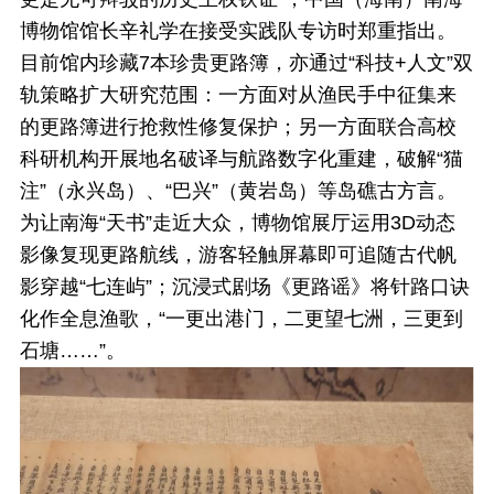
博物馆馆长辛礼学在接受实践队专访时郑重指出。
目前馆内珍藏7本珍贵更路簿，亦通过“科技+人文”双
轨策略扩大研究范围：一方面对从渔民手中征集来
的更路簿进行抢救性修复保护；另一方面联合高校
科研机构开展地名破译与航路数字化重建，破解“猫
注”（永兴岛）、“巴兴”（黄岩岛）等岛礁古方言。
为让南海“天书”走近大众，博物馆展厅运用3D动态
影像复现更路航线，游客轻触屏幕即可追随古代帆
影穿越“七连屿”；沉浸式剧场《更路谣》将针路口诀
化作全息渔歌，“一更出港门，二更望七洲，三更到
石塘……”。