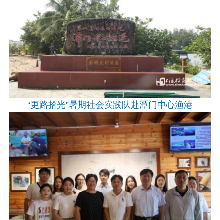
“更路拾光”暑期社会实践队赴潭门中心渔港