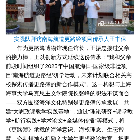
实践队拜访南海航道更路经项目传承人王书保
作为更路簿博物馆现任馆长，王振忠接过父亲
的接力棒，正以创新方式延续这份传承：“我和父亲
前段时间组织了2025年中国航海日-国家级非遗项
目‘南海航道更路经’研学活动，未来计划联合相关高
校探索传播更路簿的新合作模式”。这一构想与上海
海事大学马克思主义学院院长张峰的想法不谋而合
——双方围绕海洋文化特别是更路簿传承发展，共
建“大思政课教学实践基地”，通过“理论研究+课堂教
学+航行实践+学术论文+全媒体传播”等模式，将
《更路簿》承载的海洋意识、海权理念、生态智
慧、奋斗精神有机融入大学生思想政治教育，把思