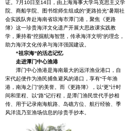
证。7月10日至14日，由上海海事大学马克思主义学
院、商船学院、图书馆师生组成的“更路拾光”暑期社
会实践队奔赴海南省琼海市潭门港，聚焦《更路
簿》这一珍贵海洋文化遗产开展大思政课实践教
学，秉持着“挖掘航海智慧，传承海洋文明”的理念，
助力海洋文化传承与海洋强国建设。
“祖宗海”的活态记忆
走进潭门中心渔港
潭门中心渔港是海南最大的远洋渔业港口，自
宋代起便作为渔民捕鱼避风的港口，享有“千年渔
港，南海之门”的美誉。而《更路簿》，以“更”计时
间和里程、以“路”记行程，是潭门渔民世代手抄相
传、用于记录南海航路、岛礁方位、航行经验、季
风洋流乃至渔场信息的珍贵手抄本。