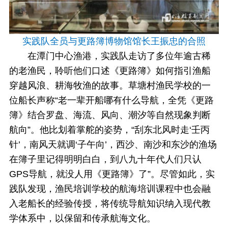
实践队全员与更路簿博物馆馆长王振忠的合照
在潭门中心渔港，实践队走访了多位年逾古稀
的老渔民，聆听他们口述《更路簿》如何指引渔船
穿越风浪、耕海牧渔的故事。草塘村渔民学校的一
位船长声称“老一辈开船哪有什么导航，全凭《更路
簿》结合罗盘、海流、风向、潮汐等自然现象判断
航向”。他比划着掌舵的姿势，“刮东北风时走‘壬丙
针’，南风天就调‘子午向’，西沙、南沙和东沙的渔场
在簿子里记得明明白白，到八九十年代人们只认
GPS导航，就没人用《更路簿》了”。尽管如此，实
践队发现，渔民培训学校的航海培训课程中也会融
入老船长的经验传授，将传统导航知识纳入现代教
学体系中，以保留和传承航海文化。