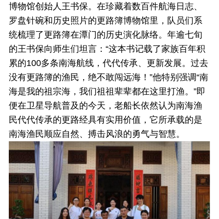
博物馆创始人王书保。在珍藏着数百件航海日志、
罗盘针碗和历史照片的更路簿博物馆里，队员们系
统梳理了更路簿在潭门的历史演化脉络。年逾七旬
的王书保向师生们坦言：“这本书记载了家族百年积
累的100多条南海航线，代代传承、更新发展。过去
没有更路簿的渔民，绝不敢闯远海！”他特别强调“南
海是我的祖宗海，我们祖祖辈辈都在这里打渔。”即
便在卫星导航普及的今天，老船长依然认为南海渔
民代代传承的更路经具有实用价值，它所承载的是
南海渔民顺应自然、搏击风浪的勇气与智慧。