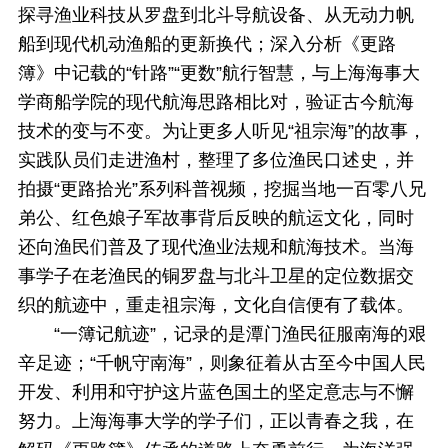
探寻渔业科技从罗盘到北斗导航设备、从无动力帆
船到现代机动渔船的更新换代；深入分析《更路
簿》中记载的“针路”“更数”航行智慧，与上海海事大
学商船学院的现代航海思路相比对，验证古今航海
技术的变与不变。为让更多人听见“祖宗海”的故事，
实践队员们走进渔村，整理了多位渔民口述史，并
拍摄“更路拾光”系列科普视频，挖掘当地一百零八兄
弟公、红色娘子军故事背后反映的航运文化，同时
还向渔民们普及了现代渔业法规和航海技术。当海
事学子在老渔民的铜罗盘与北斗卫星的定位数据交
织的航迹中，重走祖宗海，文化自信便有了载体。
“一簿记航迹”，记录的是潭门渔民征服南海的艰
辛足迹；“千帆守南海”，则象征着从古至今中国人民
开发、利用和守护这片蓝色国土的坚定意志与不懈
努力。上海海事大学的学子们，正以青春之我，在