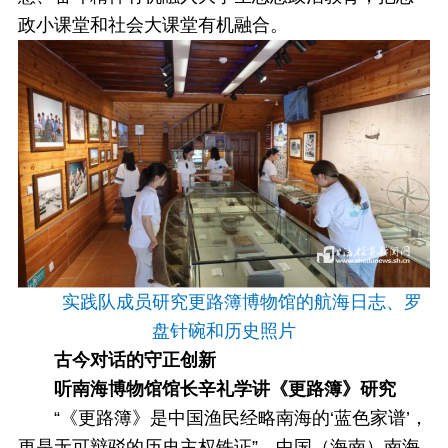
政小课堂和社会大课堂有机融合。
实践队成员研究更路簿博物馆的航海日志、罗
盘针碗和历史照片
古今对话的守正创新
听南海博物馆馆长辛礼学讲《更路簿》研究
“《更路簿》是中国渔民经略南海的‘蓝色家谱’，
更是无可辩驳的历史主权铁证”，中国（海南）南海