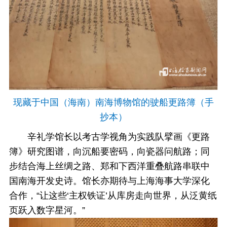
现藏于中国（海南）南海博物馆的驶船更路簿（手
抄本）
辛礼学馆长以考古学视角为实践队擘画《更路
簿》研究图谱，向沉船要密码，向瓷器问航路；同
步结合海上丝绸之路、郑和下西洋重叠航路串联中
国南海开发史诗。馆长亦期待与上海海事大学深化
合作，“让这些‘主权铁证’从库房走向世界，从泛黄纸
页跃入数字星河。”