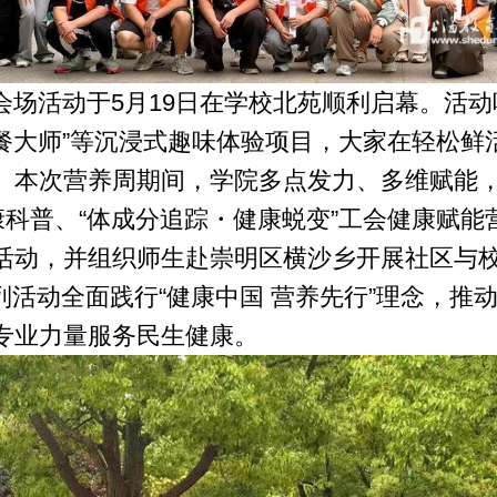
场活动于5月19日在学校北苑顺利启幕。活动
配餐大师”等沉浸式趣味体验项目，大家在轻松
。本次营养周期间，学院多点发力、多维赋能
康科普、“体成分追踪・健康蜕变”工会健康赋
活动，并组织师生赴崇明区横沙乡开展社区与校
列活动全面践行“健康中国 营养先行”理念，推
专业力量服务民生健康。