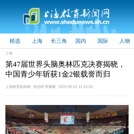
精选
上海
长三角
国内
国际
人物
上海
第47届世界头脑奥林匹克决赛揭晓，
中国青少年斩获1金2银载誉而归
上海教育新闻网 张启萌 李珊珊 2026-06-01 12:43:26