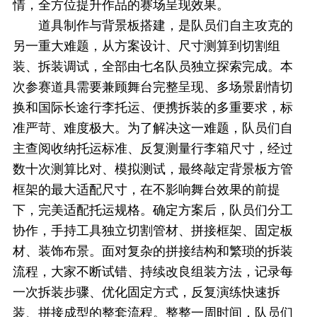
情，全方位提升作品的赛场呈现效果。
道具制作与背景板搭建，是队员们自主攻克的
另一重大难题，从方案设计、尺寸测算到切割组
装、拆装调试，全部由七名队员独立探索完成。本
次参赛道具需要兼顾舞台完整呈现、多场景剧情切
换和国际长途行李托运、便携拆装的多重要求，标
准严苛、难度极大。为了解决这一难题，队员们自
主查阅收纳托运标准、反复测量行李箱尺寸，经过
数十次测算比对、模拟测试，最终敲定背景板方管
框架的最大适配尺寸，在不影响舞台效果的前提
下，完美适配托运规格。确定方案后，队员们分工
协作，手持工具独立切割管材、拼接框架、固定板
材、装饰布景。面对复杂的拼接结构和繁琐的拆装
流程，大家不断试错、持续改良组装方法，记录每
一次拆装步骤、优化固定方式，反复演练快速拆
装、拼接成型的整套流程。整整一周时间，队员们