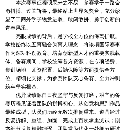
本次赛事征程硕果来之不易，参赛学子一路奋
勇拼搏、过关斩将，最终站上世界领奖台，充分彰
显了工商外学子锐意进取、敢闯敢拼、勇于创新的
青春风采。
亮眼成绩的背后，是学校全方位的保驾护航。
学校始终以五育融合为育人理念，将该项国际赛事
作为深耕科创教育、培育创新型人才的重要实践载
体。备赛期间，学校统筹各方资源，在专项经费、
集训场地、师资配置、后勤保障等方面提供全方
位、精细化支撑，为参赛团队安心备赛、全力冲刺
筑牢坚实根基。
优异成绩源自日夜坚守与反复打磨，艰辛的备
赛历程见证着团队的拼搏初心。从创意构思到作品
最终成型，队员们历经无数次推倒重来。道具经过
反复拆解、重组、加固，完成上百次承重测试；剧
本细节反复精雕细琢，团队常为优化一处细节研讨