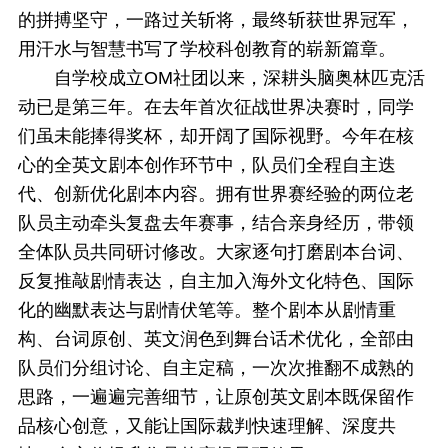
的拼搏坚守，一路过关斩将，最终斩获世界冠军，
用汗水与智慧书写了学校科创教育的崭新篇章。
自学校成立OM社团以来，深耕头脑奥林匹克活
动已是第三年。在去年首次征战世界决赛时，同学
们虽未能捧得奖杯，却开阔了国际视野。今年在核
心的全英文剧本创作环节中，队员们全程自主迭
代、创新优化剧本内容。拥有世界赛经验的两位老
队员主动牵头复盘去年赛事，结合亲身经历，带领
全体队员共同研讨修改。大家逐句打磨剧本台词、
反复推敲剧情表达，自主加入海外文化特色、国际
化的幽默表达与剧情伏笔等。整个剧本从剧情重
构、台词原创、英文润色到舞台话术优化，全部由
队员们分组讨论、自主定稿，一次次推翻不成熟的
思路，一遍遍完善细节，让原创英文剧本既保留作
品核心创意，又能让国际裁判快速理解、深度共