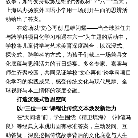
故事，如何变身锻炼思维的“活教材”？“六一”当天，
上海民办扬波外国语小学用一场别开生面的思辨活
动给出了答案。
在这场以“文心再创 思维闪耀——当全球胜任力
与跨学科项目化学习相遇在六一”为主题的活动中，
学校将儿童哲学与艺术美育深度融合，以沉浸式、
探究式、跨学科的方式，为孩子们献上一场兼具文
化底蕴与思维活力的节日盛宴。多名专家、嘉宾与
师生齐聚校园，共同见证学校“文心再创”跨学科项目
化学习的实践成果，感受传统文化与现代思辨、全
球视野与本土情怀的深度交融。
打造沉浸式哲思空间
以“三位一体”课程让传统文本焕发新活力
在“天问墙”前，学生围绕《精卫填海》《神笔马
良》等经典文本跳出固有标准答案，主动发问、互
助答疑，深度挖掘传统故事背后的文化底蕴与人生