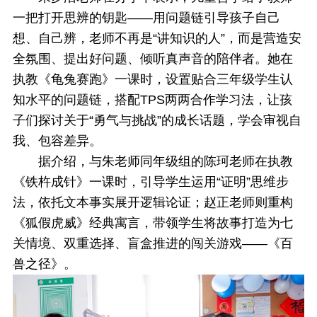
一把打开思辨的钥匙——用问题链引导孩子自己
想、自己辨，老师不再是“讲知识的人”，而是营造安
全氛围、提出好问题、倾听真声音的陪伴者。她在
执教《龟兔赛跑》一课时，设置贴合三年级学生认
知水平的问题链，搭配TPS两两合作学习法，让孩
子们探讨关于“勇气与挑战”的成长话题，学会审视自
我、包容差异。
据介绍，与朱老师同年级组的陈珂老师在执教
《铁杵成针》一课时，引导学生运用“证明”思维步
法，依托文本事实展开逻辑论证；赵正老师则重构
《狐假虎威》经典寓言，带领学生将故事打造为七
关情境、双重选择、盲盒推进的闯关游戏——《百
兽之径》。