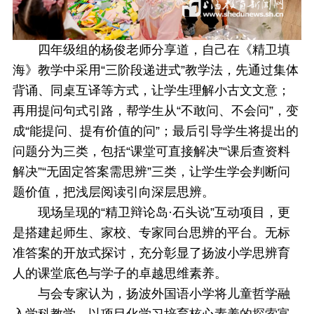
四年级组的杨俊老师分享道，自己在《精卫填
海》教学中采用“三阶段递进式”教学法，先通过集体
背诵、同桌互译等方式，让学生理解小古文文意；
再用提问句式引路，帮学生从“不敢问、不会问”，变
成“能提问、提有价值的问”；最后引导学生将提出的
问题分为三类，包括“课堂可直接解决”“课后查资料
解决”“无固定答案需思辨”三类，让学生学会判断问
题价值，把浅层阅读引向深层思辨。
现场呈现的“精卫辩论岛·石头说”互动项目，更
是搭建起师生、家校、专家同台思辨的平台。无标
准答案的开放式探讨，充分彰显了扬波小学思辨育
人的课堂底色与学子的卓越思维素养。
与会专家认为，
扬波外国语小学
将儿童哲学融