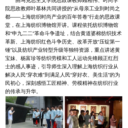
由马克思主义学院思政课教师顾相伟、时尚学
院思政教师叶慕林共同讲授的“从母亲工业到时尚之
都——上海纺织时尚产业的百年答卷”行走的思政课
堂，在上海纺织博物馆开讲。课程依托纺织博物馆
和“申九二二”革命斗争遗址，结合黄道婆棉纺织技术
革新、上海纺织红色斗争历史、改革开放“压锭第一
锤”以及纺织产业转型升级等独特资源，重点讲述黄
宝妹、杨富珍等纺织劳模和工人运动先锋顾正红烈
士的感人事迹，引导师生深入理解上海纺织行业从
解决人民“穿衣难”到满足人民“穿好衣、美生活”的为
民初心，深刻感悟工匠精神、劳模精神在纺织行业
的传承与升华。