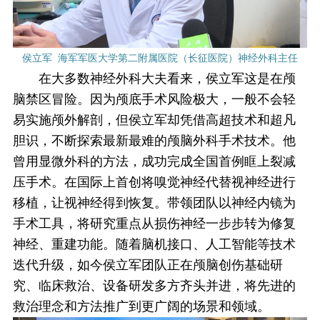
侯立军 海军军医大学第二附属医院（长征医院）神经外科主任
在大多数神经外科大夫看来，侯立军这是在颅
脑禁区冒险。因为颅底手术风险极大，一般不会轻
易实施颅外解剖，但侯立军却凭借高超技术和超凡
胆识，不断探索最新最难的颅脑外科手术技术。他
曾用显微外科的方法，成功完成全国首例眶上裂减
压手术。在国际上首创将嗅觉神经代替视神经进行
移植，让视神经得到恢复。带领团队以神经内镜为
手术工具，将研究重点从损伤神经一步步转为修复
神经、重建功能。随着脑机接口、人工智能等技术
迭代升级，如今侯立军团队正在颅脑创伤基础研
究、临床救治、设备研发多方齐头并进，将先进的
救治理念和方法推广到更广阔的场景和领域。