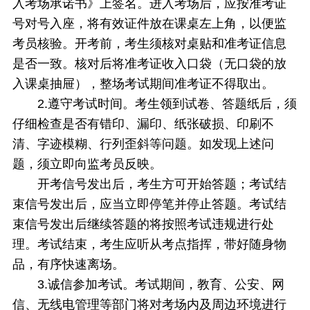
入考场承诺书》上签名。进入考场后，应按准考证
号对号入座，将有效证件放在课桌左上角，以便监
考员核验。开考前，考生须核对桌贴和准考证信息
是否一致。核对后将准考证收入口袋（无口袋的放
入课桌抽屉），整场考试期间准考证不得取出。
2.遵守考试时间。考生领到试卷、答题纸后，须
仔细检查是否有错印、漏印、纸张破损、印刷不
清、字迹模糊、行列歪斜等问题。如发现上述问
题，须立即向监考员反映。
开考信号发出后，考生方可开始答题；考试结
束信号发出后，应当立即停笔并停止答题。考试结
束信号发出后继续答题的将按照考试违规进行处
理。考试结束，考生应听从考点指挥，带好随身物
品，有序快速离场。
3.诚信参加考试。考试期间，教育、公安、网
信、无线电管理等部门将对考场内及周边环境进行