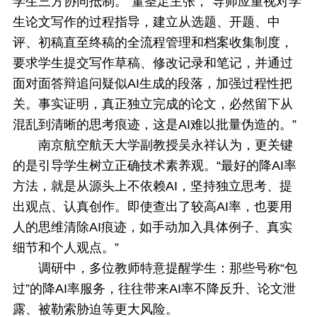
学生三方协同抵制。”董圣足主张，“导师应重视对学
生论文写作的过程指导，建立从选题、开题、中
评、初稿直至终稿的全流程管理和档案收集制度，
要求学生提交写作草稿、修改记录和笔记，并通过
面对面答辩追问疑似AI生成的段落，加强过程性把
关。事实证明，真正独立完成的论文，必然留下从
混乱到清晰的思考痕迹，这是AI难以批量伪造的。”
南京航空航天大学副教授吴永祥认为，更关键
的是引导学生树立正确技术素养观。“最好的降AI率
方法，就是从源头上不依赖AI，坚持独立思考、提
出观点、认真创作。即使查出了较高AI率，也要用
人的思维清除AI痕迹，如手动加入具体例子、真实
细节和个人观点。”
调研中，多位教师特意提醒学生：那些号称“包
过”的降AI率服务，往往带来AI率不降反升、论文泄
露、被勒索胁迫等更大风险。