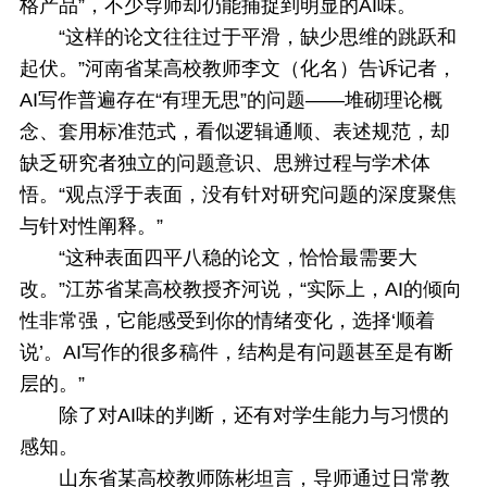
格产品”，不少导师却仍能捕捉到明显的AI味。
“这样的论文往往过于平滑，缺少思维的跳跃和
起伏。”河南省某高校教师李文（化名）告诉记者，
AI写作普遍存在“有理无思”的问题——堆砌理论概
念、套用标准范式，看似逻辑通顺、表述规范，却
缺乏研究者独立的问题意识、思辨过程与学术体
悟。“观点浮于表面，没有针对研究问题的深度聚焦
与针对性阐释。”
“这种表面四平八稳的论文，恰恰最需要大
改。”江苏省某高校教授齐河说，“实际上，AI的倾向
性非常强，它能感受到你的情绪变化，选择‘顺着
说’。AI写作的很多稿件，结构是有问题甚至是有断
层的。”
除了对AI味的判断，还有对学生能力与习惯的
感知。
山东省某高校教师陈彬坦言，导师通过日常教