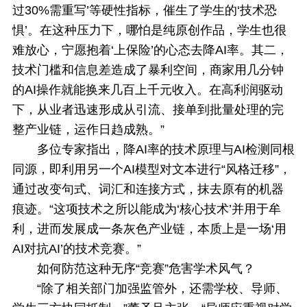
过30%需重写’等硬性指标，催生了学生的‘技术恐
惧’。在这种压力下，哪怕是纯原创作品，学生也很
难放心，宁愿抱着‘上保险’的心态去降AI率。其二，
技术门槛和信息差造成了暴利空间，商家用几分钟
的AI操作就能换来几百上千元收入。在高利润驱动
下，从业者迅速形成从引流、接单到批量处理的完
整产业链，运作日趋成熟。”
多位专家指出，降AI率的技术原理与AI检测同根
同源，即利用另一个AI模型对文本进行“风格迁移”，
通过改变句式、词汇和连接方式，抹去原有的机器
痕迹。“这项技术之所以能成为‘核心技术’并用于牟
利，进而发展成一条灰色产业链，本质上是一场‘用
AI对抗AI’的技术竞赛。”
如何防范这种无序“竞赛”危害学术风气？
“除了相关部门加强监管外，还需学校、导师、