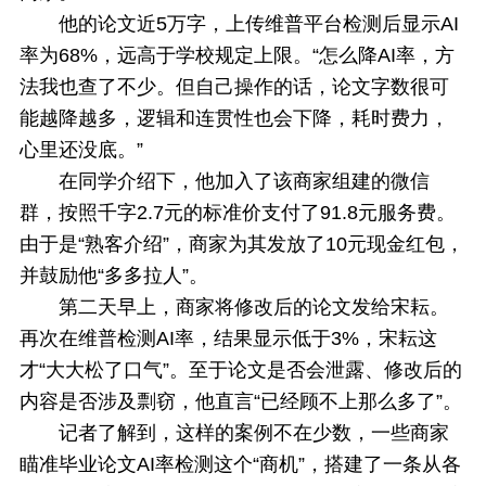
他的论文近5万字，上传维普平台检测后显示AI
率为68%，远高于学校规定上限。“怎么降AI率，方
法我也查了不少。但自己操作的话，论文字数很可
能越降越多，逻辑和连贯性也会下降，耗时费力，
心里还没底。”
在同学介绍下，他加入了该商家组建的微信
群，按照千字2.7元的标准价支付了91.8元服务费。
由于是“熟客介绍”，商家为其发放了10元现金红包，
并鼓励他“多多拉人”。
第二天早上，商家将修改后的论文发给宋耘。
再次在维普检测AI率，结果显示低于3%，宋耘这
才“大大松了口气”。至于论文是否会泄露、修改后的
内容是否涉及剽窃，他直言“已经顾不上那么多了”。
记者了解到，这样的案例不在少数，一些商家
瞄准毕业论文AI率检测这个“商机”，搭建了一条从各