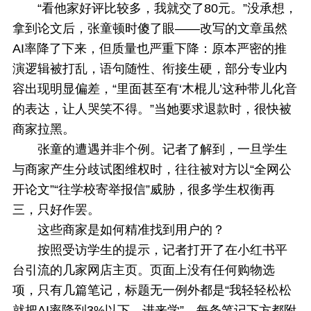
“看他家好评比较多，我就交了80元。”没承想，
拿到论文后，张童顿时傻了眼——改写的文章虽然
AI率降了下来，但质量也严重下降：原本严密的推
演逻辑被打乱，语句随性、衔接生硬，部分专业内
容出现明显偏差，“里面甚至有‘木棍儿’这种带儿化音
的表达，让人哭笑不得。”当她要求退款时，很快被
商家拉黑。
张童的遭遇并非个例。记者了解到，一旦学生
与商家产生分歧试图维权时，往往被对方以“全网公
开论文”“往学校寄举报信”威胁，很多学生权衡再
三，只好作罢。
这些商家是如何精准找到用户的？
按照受访学生的提示，记者打开了在小红书平
台引流的几家网店主页。页面上没有任何购物选
项，只有几篇笔记，标题无一例外都是“我轻轻松松
就把AI率降到3%以下，进来学”。每条笔记下方都附