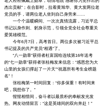
老人轻轻佩戴上勋章，动情地说“感谢你为党作出的
杰出贡献”；在合影时，拉着黄旭华、黄大发两位老
党员的手，请两位老人坐到自己身旁来……
一个个温暖瞬间、一次次真情流露，习近平总
书记以身作则、躬身示范，引领全党全社会尊重关
爱英雄模范。
今年6月7日，高考首日。两位多次被习近平总
书记提及的共产党员“相遇”了。
“八一勋章”获得者杜富国给连续第16年送考
的“七一勋章”获得者张桂梅发来信息：“感恩您为大
山里的女孩们撑起了一片天”“祝愿所有考生金榜题
名”！
张桂梅第一时间回复：“你多保重！有时间来
吧，我想你了。”
惺惺相惜间，奋斗者以最质朴的奉献发光发
热。网友动情留言：“这是英雄间的双向奔赴！”