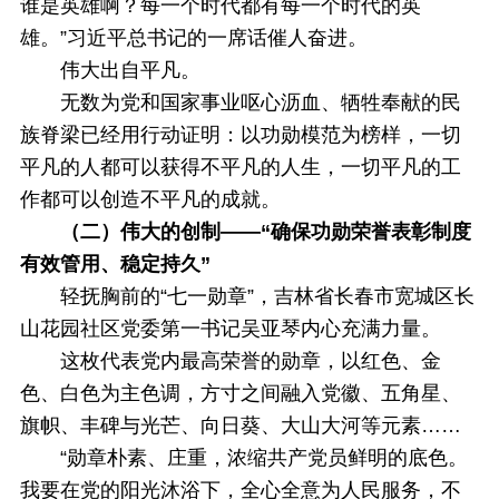
谁是英雄啊？每一个时代都有每一个时代的英
雄。”习近平总书记的一席话催人奋进。
伟大出自平凡。
无数为党和国家事业呕心沥血、牺牲奉献的民
族脊梁已经用行动证明：以功勋模范为榜样，一切
平凡的人都可以获得不平凡的人生，一切平凡的工
作都可以创造不平凡的成就。
（二）伟大的创制——“确保功勋荣誉表彰制度
有效管用、稳定持久”
轻抚胸前的“七一勋章”，吉林省长春市宽城区长
山花园社区党委第一书记吴亚琴内心充满力量。
这枚代表党内最高荣誉的勋章，以红色、金
色、白色为主色调，方寸之间融入党徽、五角星、
旗帜、丰碑与光芒、向日葵、大山大河等元素……
“勋章朴素、庄重，浓缩共产党员鲜明的底色。
我要在党的阳光沐浴下，全心全意为人民服务，不