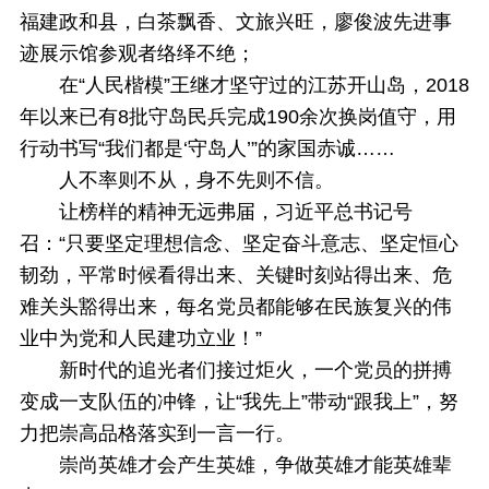
福建政和县，白茶飘香、文旅兴旺，廖俊波先进事
迹展示馆参观者络绎不绝；
在“人民楷模”王继才坚守过的江苏开山岛，2018
年以来已有8批守岛民兵完成190余次换岗值守，用
行动书写“我们都是‘守岛人’”的家国赤诚……
人不率则不从，身不先则不信。
让榜样的精神无远弗届，习近平总书记号
召：“只要坚定理想信念、坚定奋斗意志、坚定恒心
韧劲，平常时候看得出来、关键时刻站得出来、危
难关头豁得出来，每名党员都能够在民族复兴的伟
业中为党和人民建功立业！”
新时代的追光者们接过炬火，一个党员的拼搏
变成一支队伍的冲锋，让“我先上”带动“跟我上”，努
力把崇高品格落实到一言一行。
崇尚英雄才会产生英雄，争做英雄才能英雄辈