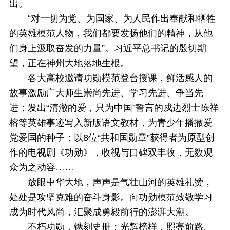
出。
“对一切为党、为国家、为人民作出奉献和牺牲
的英雄模范人物，我们都要发扬他们的精神，从他
们身上汲取奋发的力量”。习近平总书记的殷切期
望，正在神州大地落地生根。
各大高校邀请功勋模范登台授课，鲜活感人的
故事激励广大师生崇尚先进、学习先进、争当先
进；发出“清澈的爱，只为中国”誓言的戍边烈士陈祥
榕等英雄事迹写入新版语文教材，为青少年播撒爱
党爱国的种子；以8位“共和国勋章”获得者为原型创
作的电视剧《功勋》，收视与口碑双丰收，无数观
众为之动容……
放眼中华大地，声声是气壮山河的英雄礼赞，
处处是攻坚克难的奋斗身影。向功勋模范致敬学习
成为时代风尚，汇聚成勇毅前行的澎湃大潮。
不朽功勋，镌刻史册；光辉榜样，照亮前路。