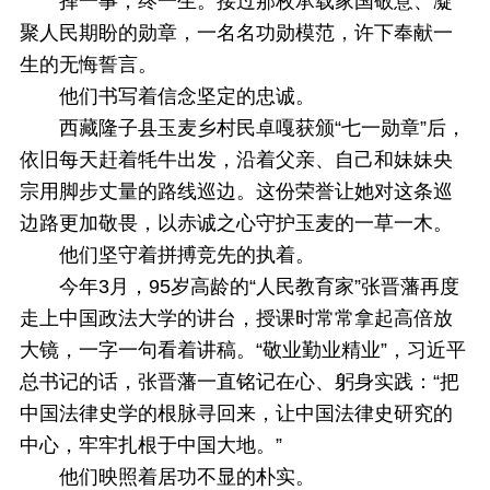
择一事，终一生。接过那枚承载家国敬意、凝
聚人民期盼的勋章，一名名功勋模范，许下奉献一
生的无悔誓言。
他们书写着信念坚定的忠诚。
西藏隆子县玉麦乡村民卓嘎获颁“七一勋章”后，
依旧每天赶着牦牛出发，沿着父亲、自己和妹妹央
宗用脚步丈量的路线巡边。这份荣誉让她对这条巡
边路更加敬畏，以赤诚之心守护玉麦的一草一木。
他们坚守着拼搏竞先的执着。
今年3月，95岁高龄的“人民教育家”张晋藩再度
走上中国政法大学的讲台，授课时常常拿起高倍放
大镜，一字一句看着讲稿。“敬业勤业精业”，习近平
总书记的话，张晋藩一直铭记在心、躬身实践：“把
中国法律史学的根脉寻回来，让中国法律史研究的
中心，牢牢扎根于中国大地。”
他们映照着居功不显的朴实。