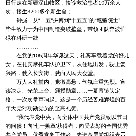
日行走在新疆深山牧区，接诊救治患者10万余人
次，接生3200多个新生命；
钟掘，从“一五”拼搏到“十五五”的“耄耋院士”，
毕生致力于为中国制造突破壁垒，带领团队奔波忙
碌在科研一线；
…………
在党的105周年华诞这天，礼宾车载着党的好儿
女，在礼宾摩托车队护卫下，从住地出发，驶上复
兴路，驶入长安街，驶向人民大会堂。
万人大礼堂内，党徽高悬，气氛庄重热烈。宣
读决定、光荣上台、颁授勋章……一幕幕镜头定
格，一次次掌声响起。这是一个历经苦难辉煌的百
年大党对功勋党员的至高礼赞。
“我代表党中央，向全体中国共产党员致以节日
的问候！向‘七一勋章’获得者，向受表彰的全国优秀
共产党员、优秀党务工作者、先进基层党组织表示