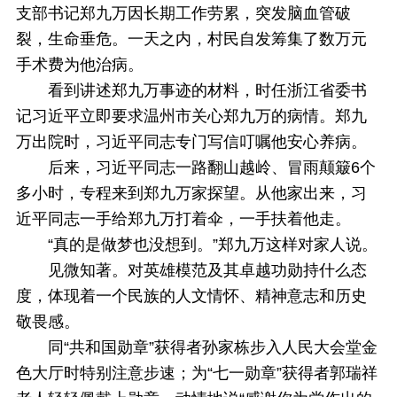
支部书记郑九万因长期工作劳累，突发脑血管破
裂，生命垂危。一天之内，村民自发筹集了数万元
手术费为他治病。
看到讲述郑九万事迹的材料，时任浙江省委书
记习近平立即要求温州市关心郑九万的病情。郑九
万出院时，习近平同志专门写信叮嘱他安心养病。
后来，习近平同志一路翻山越岭、冒雨颠簸6个
多小时，专程来到郑九万家探望。从他家出来，习
近平同志一手给郑九万打着伞，一手扶着他走。
“真的是做梦也没想到。”郑九万这样对家人说。
见微知著。对英雄模范及其卓越功勋持什么态
度，体现着一个民族的人文情怀、精神意志和历史
敬畏感。
同“共和国勋章”获得者孙家栋步入人民大会堂金
色大厅时特别注意步速；为“七一勋章”获得者郭瑞祥