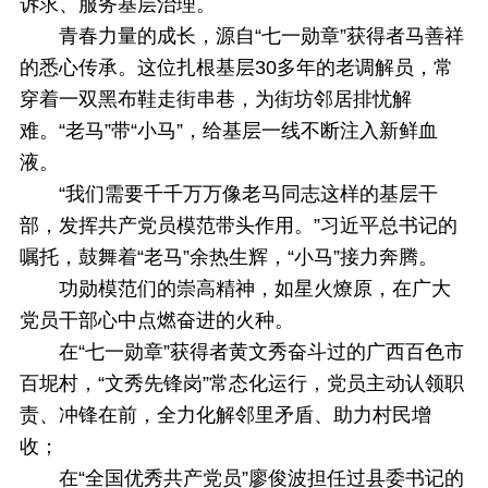
诉求、服务基层治理。
青春力量的成长，源自“七一勋章”获得者马善祥
的悉心传承。这位扎根基层30多年的老调解员，常
穿着一双黑布鞋走街串巷，为街坊邻居排忧解
难。“老马”带“小马”，给基层一线不断注入新鲜血
液。
“我们需要千千万万像老马同志这样的基层干
部，发挥共产党员模范带头作用。”习近平总书记的
嘱托，鼓舞着“老马”余热生辉，“小马”接力奔腾。
功勋模范们的崇高精神，如星火燎原，在广大
党员干部心中点燃奋进的火种。
在“七一勋章”获得者黄文秀奋斗过的广西百色市
百坭村，“文秀先锋岗”常态化运行，党员主动认领职
责、冲锋在前，全力化解邻里矛盾、助力村民增
收；
在“全国优秀共产党员”廖俊波担任过县委书记的