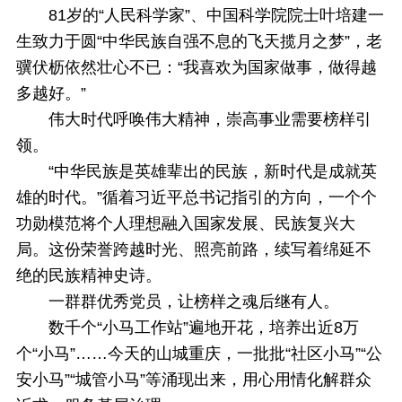
81岁的“人民科学家”、中国科学院院士叶培建一
生致力于圆“中华民族自强不息的飞天揽月之梦”，老
骥伏枥依然壮心不已：“我喜欢为国家做事，做得越
多越好。”
伟大时代呼唤伟大精神，崇高事业需要榜样引
领。
“中华民族是英雄辈出的民族，新时代是成就英
雄的时代。”循着习近平总书记指引的方向，一个个
功勋模范将个人理想融入国家发展、民族复兴大
局。这份荣誉跨越时光、照亮前路，续写着绵延不
绝的民族精神史诗。
一群群优秀党员，让榜样之魂后继有人。
数千个“小马工作站”遍地开花，培养出近8万
个“小马”……今天的山城重庆，一批批“社区小马”“公
安小马”“城管小马”等涌现出来，用心用情化解群众