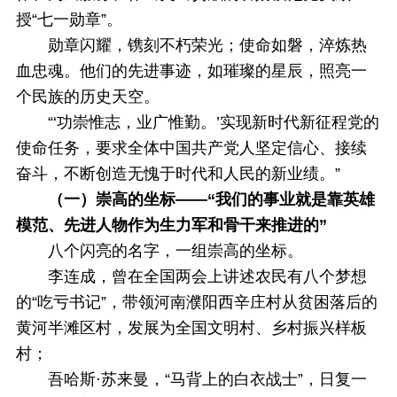
授“七一勋章”。
勋章闪耀，镌刻不朽荣光；使命如磐，淬炼热
血忠魂。他们的先进事迹，如璀璨的星辰，照亮一
个民族的历史天空。
“‘功崇惟志，业广惟勤。’实现新时代新征程党的
使命任务，要求全体中国共产党人坚定信心、接续
奋斗，不断创造无愧于时代和人民的新业绩。”
（一）崇高的坐标——“我们的事业就是靠英雄
模范、先进人物作为生力军和骨干来推进的”
八个闪亮的名字，一组崇高的坐标。
李连成，曾在全国两会上讲述农民有八个梦想
的“吃亏书记”，带领河南濮阳西辛庄村从贫困落后的
黄河半滩区村，发展为全国文明村、乡村振兴样板
村；
吾哈斯·苏来曼，“马背上的白衣战士”，日复一