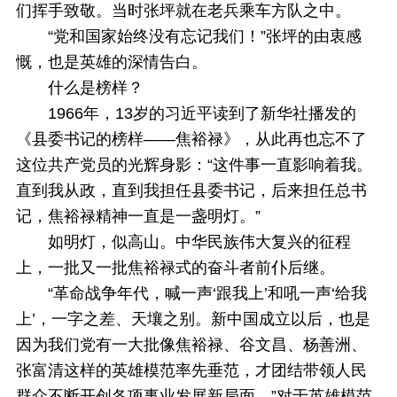
们挥手致敬。当时张坪就在老兵乘车方队之中。
“党和国家始终没有忘记我们！”张坪的由衷感
慨，也是英雄的深情告白。
什么是榜样？
1966年，13岁的习近平读到了新华社播发的
《县委书记的榜样——焦裕禄》，从此再也忘不了
这位共产党员的光辉身影：“这件事一直影响着我。
直到我从政，直到我担任县委书记，后来担任总书
记，焦裕禄精神一直是一盏明灯。”
如明灯，似高山。中华民族伟大复兴的征程
上，一批又一批焦裕禄式的奋斗者前仆后继。
“革命战争年代，喊一声‘跟我上’和吼一声‘给我
上’，一字之差、天壤之别。新中国成立以后，也是
因为我们党有一大批像焦裕禄、谷文昌、杨善洲、
张富清这样的英雄模范率先垂范，才团结带领人民
群众不断开创各项事业发展新局面。”对于英雄模范