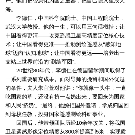
严。他们把智慧化为国之重器，把自己隐入星辰大
海。
李德仁，中国科学院院士、中国工程院院士，
武汉大学教授。他的一生，可以用三句话概括：让
中国看得更清——攻克遥感卫星高精度定位核心技
术；让中国看得更准——推动测绘遥感从“感知地
球”迈向“认知地球”；让中国看得更远——培养出一
支站上世界前沿的“测绘军团”。
20世纪80年代，李德仁在德国留学期间取得了
一系列重要研究成果。面对导师的挽留和国外优越
的条件，夫人朱宜萱对他讲：“你就像一头牛，一直
吃国家的草，还没有挤一点奶出来，要回来为国家
和人民‘挤奶’。”最终，他婉拒国外邀请，学成归国回
到母校任教，投身国家遥感测绘科研事业。
回国后，他带领团队历经10余年攻关，将我国
卫星遥感影像定位精度从300米提高到5米，实现质