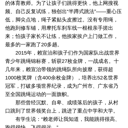
的体育教师。为了让孩子们跳得更快，他上网搜视
频、自己反复试练，独创出“半蹲式跳法”——重心压
低，脚尖点地，绳子紧贴头皮擦过。没有专用绳，
他跑到修车铺，用摩托车刹车线一根根亲手搓出
来；怕孩子家长不让练，他挨家挨户上门做工作，
最多的一家跑了20多趟。
2015年，赖宣治和孩子们作为国家队出战世界
青少年跳绳锦标赛，斩获27枚金牌，一战成名。十
几年来，赖宣治带领的跳绳队所向披靡，获得超
1000枚奖牌（含400余枚金牌），培养出52名世界
冠军，打破多项世界纪录，成为广州市、广东省乃
至全国跳绳运动的一面旗帜。
那些曾经沉默、自卑、成绩落后的孩子，从村
口跳到了世界领奖台上，跳进了重点中学和大学。
有学生说：“赖老师让我知道，我能跳得很高、
跑得很快、飞得很远。”