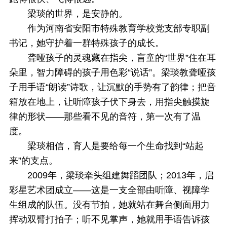
梁琰的世界，是安静的。
作为河南省安阳市特殊教育学校党支部专职副
书记，她守护着一群特殊孩子的成长。
聋哑孩子的灵魂藏在指尖，盲童的“世界”住在耳
朵里，智力障碍的孩子用色彩“说话”。梁琰教聋哑孩
子用手语“朗读”诗歌，让沉默的手势有了韵律；把音
箱放在地上，让听障孩子伏下身去，用指尖触摸旋
律的形状——那些看不见的音符，第一次有了温
度。
梁琰相信，育人是要给每一个生命找到“站起
来”的支点。
2009年，梁琰牵头组建舞蹈团队；2013年，启
彩星艺术团成立——这是一支全部由听障、视障学
生组成的队伍。没有节拍，她就站在舞台侧面用力
挥动双臂打拍子；听不见掌声，她就用手语告诉孩