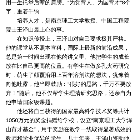
用一生托举后辈的肩膀。“为党育人、为国育才”8个
字，重若千钧。
培养人才，是南京理工大学教授、中国工程院
院士王泽山最上心的事。
在知识传授上，王泽山对自己要求极其严格。
他的课堂从不照本宣科，国际上最新的前沿成果，
总是第一时间出现在他的讲义里。他把学生的成长
放在比自己更高的位置。有学生在做多孔火药研究
时，萌生了颠覆沿用上百年溶剂法的想法，犹豫着
向他吐露，他当即鼓励：“很好的思路，千万不要放
弃！”随后，他不仅帮学生理清研究思路，还亲自为
他申请国家级课题。
他还将自己获得的国家最高科学技术奖等共计
1050万元的奖金捐赠给学校，设立“南京理工大学泽
山育才基金”，用于奖励在教学一线取得显著成效的
教师和学业优异的学生。几十年来，王泽山资助他