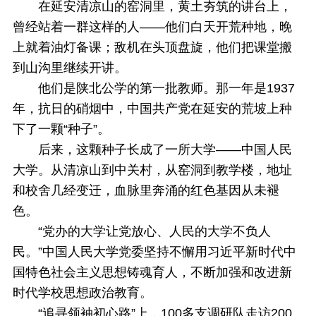
在延安清凉山的窑洞里，黄土夯筑的讲台上，
曾经站着一群这样的人——他们白天开荒种地，晚
上就着油灯备课；敌机在头顶盘旋，他们把课堂搬
到山沟里继续开讲。
他们是陕北公学的第一批教师。那一年是1937
年，抗日的硝烟中，中国共产党在延安的荒坡上种
下了一颗“种子”。
后来，这颗种子长成了一所大学——中国人民
大学。从清凉山到中关村，从窑洞到教学楼，地址
和校舍几经变迁，血脉里奔涌的红色基因从未褪
色。
“党办的大学让党放心、人民的大学不负人
民。”中国人民大学党委坚持不懈用习近平新时代中
国特色社会主义思想铸魂育人，不断加强和改进新
时代学校思想政治教育。
“追寻领袖初心路”上，100多支调研队走访200