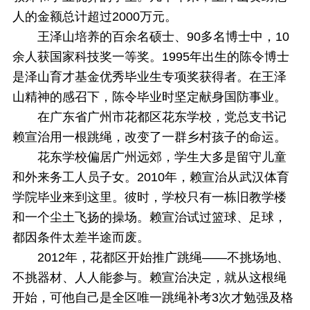
人的金额总计超过2000万元。
王泽山培养的百余名硕士、90多名博士中，10
余人获国家科技奖一等奖。1995年出生的陈令博士
是泽山育才基金优秀毕业生专项奖获得者。在王泽
山精神的感召下，陈令毕业时坚定献身国防事业。
在广东省广州市花都区花东学校，党总支书记
赖宣治用一根跳绳，改变了一群乡村孩子的命运。
花东学校偏居广州远郊，学生大多是留守儿童
和外来务工人员子女。2010年，赖宣治从武汉体育
学院毕业来到这里。彼时，学校只有一栋旧教学楼
和一个尘土飞扬的操场。赖宣治试过篮球、足球，
都因条件太差半途而废。
2012年，花都区开始推广跳绳——不挑场地、
不挑器材、人人能参与。赖宣治决定，就从这根绳
开始，可他自己是全区唯一跳绳补考3次才勉强及格