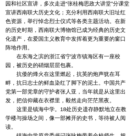
园和社区宣讲，多次走进“张桂梅思政大讲堂”分课堂
宣讲西南联大历史文化；充分利用西南联大旧址红
色资源，举行悼念烈士仪式等各类主题活动。在新
的历史时期，西南联大博物馆已成为经典的历史文
化遗产，在爱国主义教育中发挥着更为重要的窗口
阵地作用。
在东海之滨的浙江省宁波市镇海区有一座校
园，被历史的硝烟层层包裹。
抗倭的烽火在这里燃起，抗英的炮声犹在耳
畔，抗日志士的鲜血染红了脚下的泥土。中国共产
党第一部党章的守护者张人亚，当年就是从这里出
发，把信仰藏在衣襟里，毅然走向茫茫黑夜。
这里是镇海中学。18处历史遗存静默地立在教
学楼与操场之间，像一部摊开的史书，等待被人阅
读。
镇海中学原党委书记张咏梅带着全校师生，把