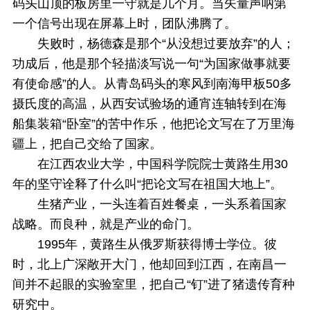
码头山顶的板房里一守就是几个月。当矢量声呐第
一个信号出现在屏幕上时，团队沸腾了。
失败时，杨德森是那个“从没想过要放弃”的人；
功成后，他是那个轻描淡写说一句“为国家做事就要
有使命感”的人。从青岛码头的寒风到南海甲板50多
摄氏度的高温，从西安试验场的通宵连轴转到在海
船集装箱“卧室”的苦中作乐，他把论文写在了万里海
疆上，把自己交给了国家。
在江西农业大学，中国科学院院士黄路生用30
年的坚守诠释了什么叫“把论文写在祖国大地上”。
生猪产业，一头连着百姓餐桌，一头系着国家
战略。而良种，就是产业的命门。
1995年，黄路生从俄罗斯获得博士学位。彼
时，北上广深敞开大门，他却回到江西，在南昌一
间并不起眼的实验室里，把自己“钉”进了猪遗传育种
研究中。